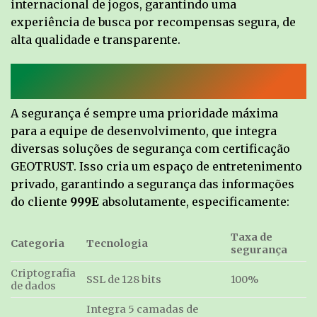
internacional de jogos, garantindo uma
experiência de busca por recompensas segura, de
alta qualidade e transparente.
Integrar um sistema de segurança abrangente
para a plataforma
A segurança é sempre uma prioridade máxima
para a equipe de desenvolvimento, que integra
diversas soluções de segurança com certificação
GEOTRUST. Isso cria um espaço de entretenimento
privado, garantindo a segurança das informações
do cliente
999E
absolutamente, especificamente:
Taxa de
Categoria
Tecnologia
segurança
Criptografia
SSL de 128 bits
100%
de dados
Integra 5 camadas de