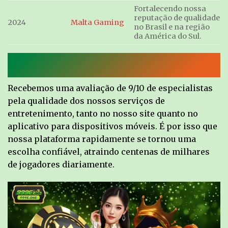
Fortalecendo nossa
reputação de qualidade
2024
Malta Gaming
no Brasil e na região
da América do Sul.
Avaliando as vantagens excepcionais da
experiência 999E
Recebemos uma avaliação de 9/10 de especialistas
pela qualidade dos nossos serviços de
entretenimento, tanto no nosso site quanto no
aplicativo para dispositivos móveis. É por isso que
nossa plataforma rapidamente se tornou uma
escolha confiável, atraindo centenas de milhares
de jogadores diariamente.