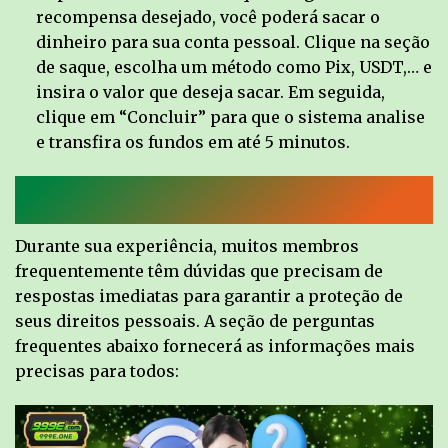
recompensa desejado, você poderá sacar o
dinheiro para sua conta pessoal. Clique na seção
de saque, escolha um método como Pix, USDT,… e
insira o valor que deseja sacar. Em seguida,
clique em “Concluir” para que o sistema analise
e transfira os fundos em até 5 minutos.
Perguntas frequentes sobre a plataforma
999E
Durante sua experiência, muitos membros
frequentemente têm dúvidas que precisam de
respostas imediatas para garantir a proteção de
seus direitos pessoais. A seção de perguntas
frequentes abaixo fornecerá as informações mais
precisas para todos: