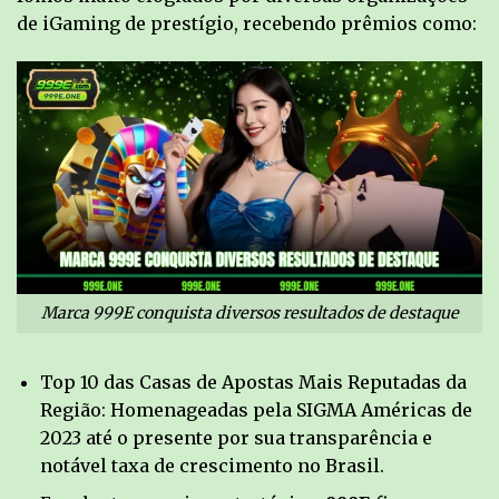
de iGaming de prestígio, recebendo prêmios como:
Marca 999E conquista diversos resultados de destaque
Top 10 das Casas de Apostas Mais Reputadas da
Região: Homenageadas pela SIGMA Américas de
2023 até o presente por sua transparência e
notável taxa de crescimento no Brasil.