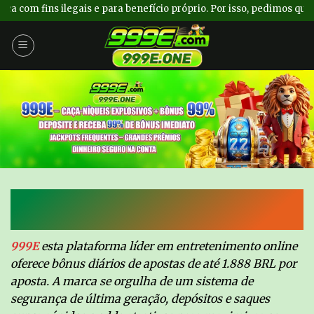
Skip
gais e para benefício próprio. Por isso, pedimos que nossos client
to
content
999E – Plataforma Famosa Com
Prêmios De Até 1.888 BRL
999E
esta plataforma líder em entretenimento online
oferece bônus diários de apostas de até 1.888 BRL por
aposta. A marca se orgulha de um sistema de
segurança de última geração, depósitos e saques