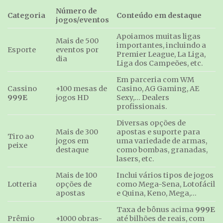
Número de
Categoria
Conteúdo em destaque
jogos/eventos
Apoiamos muitas ligas
Mais de 500
importantes, incluindo a
Esporte
eventos por
Premier League, La Liga,
dia
Liga dos Campeões, etc.
Em parceria com WM
Cassino
+100 mesas de
Casino, AG Gaming, AE
999E
jogos HD
Sexy,… Dealers
profissionais.
Diversas opções de
Mais de 300
apostas e suporte para
Tiro ao
jogos em
uma variedade de armas,
peixe
destaque
como bombas, granadas,
lasers, etc.
Mais de 100
Inclui vários tipos de jogos
Lotteria
opções de
como Mega-Sena, Lotofácil
apostas
e Quina, Keno, Mega,…
Taxa de bônus acima
999E
Prêmio
+1000 obras-
até bilhões de reais, com