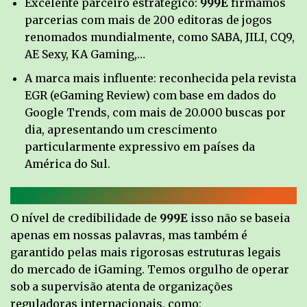
Excelente parceiro estratégico:
999E
firmamos
parcerias com mais de 200 editoras de jogos
renomados mundialmente, como SABA, JILI, CQ9,
AE Sexy, KA Gaming,…
A marca mais influente: reconhecida pela revista
EGR (eGaming Review) com base em dados do
Google Trends, com mais de 20.000 buscas por
dia, apresentando um crescimento
particularmente expressivo em países da
América do Sul.
Mecanismo legal
O nível de credibilidade de
999E
isso não se baseia
apenas em nossas palavras, mas também é
garantido pelas mais rigorosas estruturas legais
do mercado de iGaming. Temos orgulho de operar
sob a supervisão atenta de organizações
reguladoras internacionais, como: