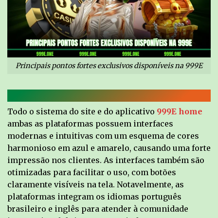
Principais pontos fortes exclusivos disponíveis na 999E
Interface moderna, suporte multilíngue
Todo o sistema do site e do aplicativo
999E home
ambas as plataformas possuem interfaces
modernas e intuitivas com um esquema de cores
harmonioso em azul e amarelo, causando uma forte
impressão nos clientes. As interfaces também são
otimizadas para facilitar o uso, com botões
claramente visíveis na tela. Notavelmente, as
plataformas integram os idiomas português
brasileiro e inglês para atender à comunidade