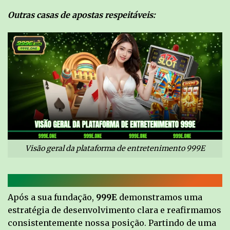
Outras casas de apostas respeitáveis:
Visão geral da plataforma de entretenimento 999E
Marcos de desenvolvimento
Após a sua fundação,
999E
demonstramos uma
estratégia de desenvolvimento clara e reafirmamos
consistentemente nossa posição. Partindo de uma