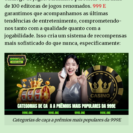
de 100 editoras de jogos renomados.
999 E
garantimos que acompanhamos as últimas
tendências de entretenimento, comprometendo-
nos tanto com a qualidade quanto com a
jogabilidade. Isso cria um sistema de recompensas
mais sofisticado do que nunca, especificamente:
Categorias de caça a prêmios mais populares da 999E