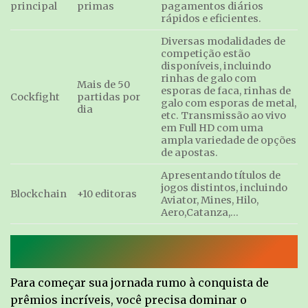
principal
primas
pagamentos diários
rápidos e eficientes.
Diversas modalidades de
competição estão
disponíveis, incluindo
rinhas de galo com
Mais de 50
esporas de faca, rinhas de
Cockfight
partidas por
galo com esporas de metal,
dia
etc. Transmissão ao vivo
em Full HD com uma
ampla variedade de opções
de apostas.
Apresentando títulos de
jogos distintos, incluindo
Blockchain
+10 editoras
Aviator, Mines, Hilo,
Aero,Catanza,…
Guia para iniciantes: aproveite ao
máximo a experiência 999E
Para começar sua jornada rumo à conquista de
prêmios incríveis, você precisa dominar o