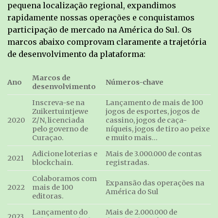
pequena localização regional, expandimos
rapidamente nossas operações e conquistamos
participação de mercado na América do Sul. Os
marcos abaixo comprovam claramente a trajetória
de desenvolvimento da plataforma:
Marcos de
Ano
Números-chave
desenvolvimento
Inscreva-se na
Lançamento de mais de 100
Zuikertuintjewe
jogos de esportes, jogos de
2020
Z/N, licenciada
cassino, jogos de caça-
pelo governo de
níqueis, jogos de tiro ao peixe
Curaçao.
e muito mais…
Adicione loterias e
Mais de 3.000.000 de contas
2021
blockchain.
registradas.
Colaboramos com
Expansão das operações na
2022
mais de 100
América do Sul
editoras.
Lançamento do
Mais de 2.000.000 de
2023