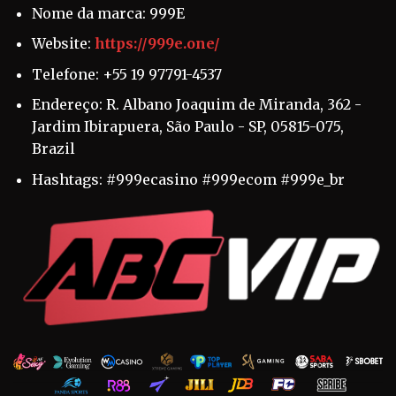
Nome da marca: 999E
Website:
https://999e.one/
Telefone:
+55 19 97791-4537
Endereço:
R. Albano Joaquim de Miranda, 362 -
Jardim Ibirapuera, São Paulo - SP, 05815-075,
Brazil
Hashtags: #999ecasino #999ecom #999e_br