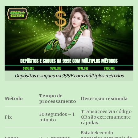
Depósitos e saques na 999E com múltiplos métodos
Tempo de
Método
Descrição resumida
processamento
Transações via código
30 segundos – 1
Pix
QR são extremamente
minuto
rápidas.
Estabelecendo