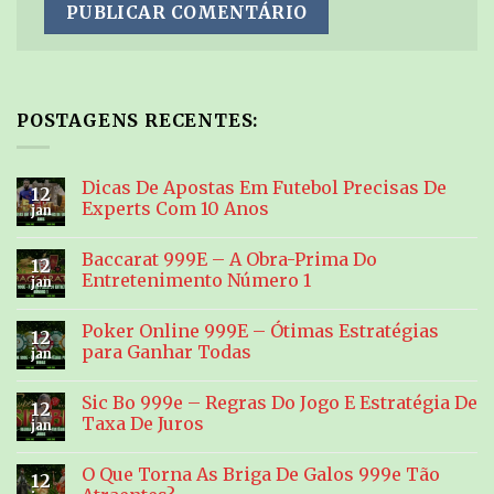
POSTAGENS RECENTES:
Dicas De Apostas Em Futebol Precisas De
12
Experts Com 10 Anos
jan
Nenhum
comentário
Baccarat 999E – A Obra-Prima Do
em
12
Dicas
Entretenimento Número 1
jan
De
Apostas
Nenhum
Em
comentário
Poker Online 999E – Ótimas Estratégias
Futebol
em
12
Precisas
Baccarat
para Ganhar Todas
jan
De
999E
Experts
–
Nenhum
Com
A
comentário
Sic Bo 999e – Regras Do Jogo E Estratégia De
10
Obra-
em
12
Anos
Prima
Poker
Taxa De Juros
jan
Do
Online
Entretenimento
999E
Nenhum
Número
–
comentário
O Que Torna As Briga De Galos 999e Tão
1
Ótimas
em
12
Estratégias
Sic