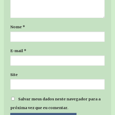
Nome
*
E-mail
*
Site
Salvar meus dados neste navegador para a
próxima vez que eu comentar.