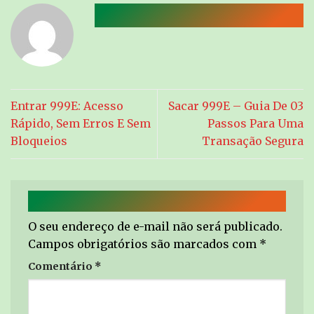
ADMIN
Entrar 999E: Acesso
Sacar 999E – Guia De 03
Rápido, Sem Erros E Sem
Passos Para Uma
Bloqueios
Transação Segura
Deixe um comentário
O seu endereço de e-mail não será publicado.
Campos obrigatórios são marcados com
*
Comentário
*