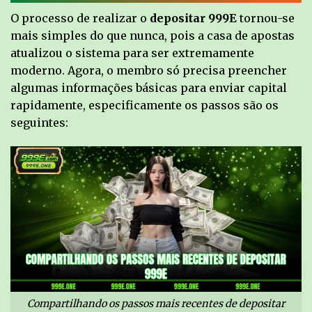
O processo de realizar o
depositar 999E
tornou-se
mais simples do que nunca, pois a casa de apostas
atualizou o sistema para ser extremamente
moderno. Agora, o membro só precisa preencher
algumas informações básicas para enviar capital
rapidamente, especificamente os passos são os
seguintes:
Compartilhando os passos mais recentes de depositar